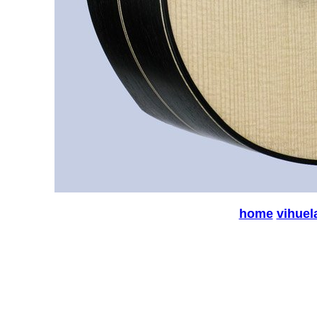
home
vihuel